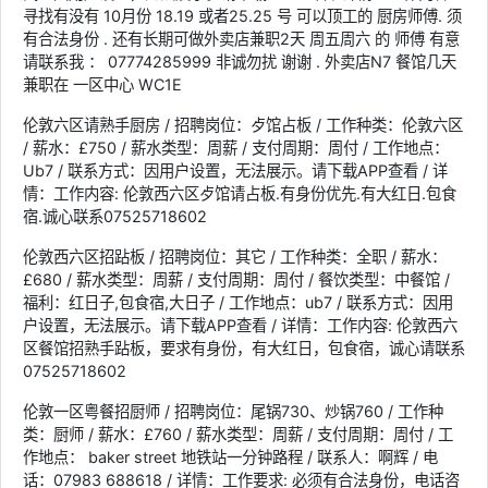
寻找有没有 10月份 18.19 或者25.25 号 可以顶工的 厨房师傅. 须
有合法身份 . 还有长期可做外卖店兼职2天 周五周六 的 师傅 有意
请联系我 ： 07774285999 非诚勿扰 谢谢 . 外卖店N7 餐馆几天
兼职在 一区中心 WC1E
伦敦六区请熟手厨房 / 招聘岗位：歺馆占板 / 工作种类：伦敦六区
/ 薪水：£750 / 薪水类型：周薪 / 支付周期：周付 / 工作地点：
Ub7 / 联系方式：因用户设置，无法展示。请下载APP查看 / 详
情：工作内容: 伦敦西六区歺馆请占板.有身份优先.有大红日.包食
宿.诚心联系07525718602
伦敦西六区招跕板 / 招聘岗位：其它 / 工作种类：全职 / 薪水：
£680 / 薪水类型：周薪 / 支付周期：周付 / 餐饮类型：中餐馆 /
福利：红日子,包食宿,大日子 / 工作地点：ub7 / 联系方式：因用
户设置，无法展示。请下载APP查看 / 详情：工作内容: 伦敦西六
区餐馆招熟手跕板，要求有身份，有大红日，包食宿，诚心请联系
07525718602
伦敦一区粤餐招厨师 / 招聘岗位：尾锅730、炒锅760 / 工作种
类：厨师 / 薪水：£760 / 薪水类型：周薪 / 支付周期：周付 / 工
作地点： baker street 地铁站一分钟路程 / 联系人：啊辉 / 电
话：07983 688618 / 详情：工作要求: 必须有合法身份，电话咨