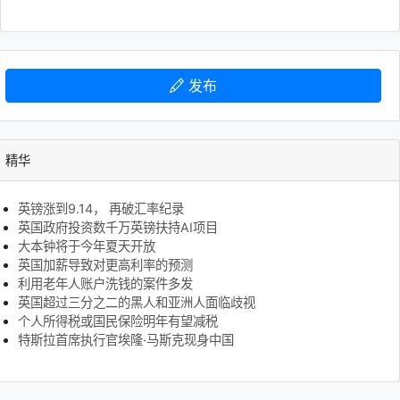
发布
精华
英镑涨到9.14， 再破汇率纪录
英国政府投资数千万英镑扶持AI项目
大本钟将于今年夏天开放
英国加薪导致对更高利率的预测
利用老年人账户洗钱的案件多发
英国超过三分之二的黑人和亚洲人面临歧视
个人所得税或国民保险明年有望减税
特斯拉首席执行官埃隆·马斯克现身中国