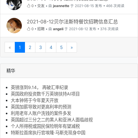
0
•
交友
•
由
jeannette
于 2021-08-15 发布 • 466 次阅读
2021-08-12贝尔法斯特餐饮招聘信息汇总
0
•
招聘
•
由
angeli
于 2021-08-12 发布 • 376 次阅读
«
1
2
3
4
5
»
精华
英镑涨到9.14， 再破汇率纪录
英国政府投资数千万英镑扶持AI项目
大本钟将于今年夏天开放
英国加薪导致对更高利率的预测
利用老年人账户洗钱的案件多发
英国超过三分之二的黑人和亚洲人面临歧视
个人所得税或国民保险明年有望减税
特斯拉首席执行官埃隆·马斯克现身中国