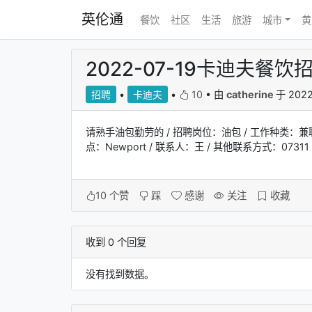
英伦通
餐饮
社区
生活
旅游
城市
黄
2022-07-19卡迪夫餐
招聘
•
卡迪夫
•
10
•
由
catherine
于 202
请熟手油包勤劳的 / 招聘岗位：油包 / 工作种类：兼职 
点：Newport / 联系人：王 / 其他联系方式：0731
10
个赞
踩
感谢
关注
收藏
收到 0 个回复
没有找到数据。